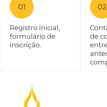
01
02
Registro inicial,
Cont
formulário de
de c
inscrição.
entre
ante
comp