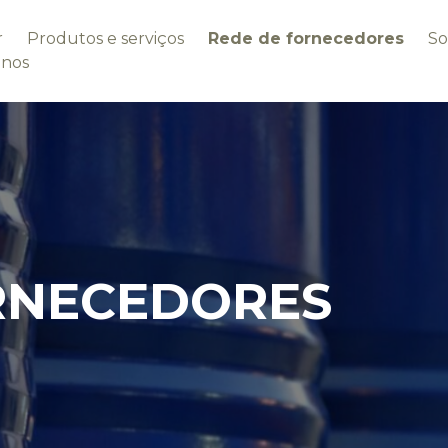
r
Produtos e serviços
Rede de fornecedores
So
-nos
RNECEDORES